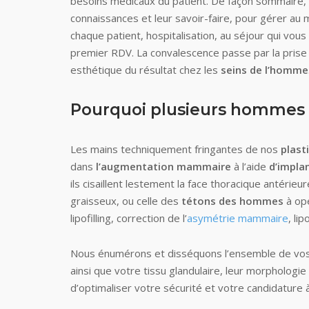
besoins médicaux du patient. De façon sommaire, m
connaissances et leur savoir-faire, pour gérer au
chaque patient, hospitalisation, au séjour qui vous
premier RDV. La convalescence passe par la pris
esthétique du résultat chez les
seins de l’homme
Pourquoi plusieurs hommes av
Les mains techniquement fringantes de nos
plast
dans
l’augmentation mammaire
à l’aide
d’impl
ils cisaillent lestement la face thoracique antéri
graisseux, ou celle des
tétons des hommes
à opé
lipofilling, correction de l’
asymétrie mammaire
, li
Nous énumérons et disséquons l’ensemble de vos a
ainsi que votre tissu glandulaire, leur morphologi
d’optimaliser votre sécurité et votre candidature à