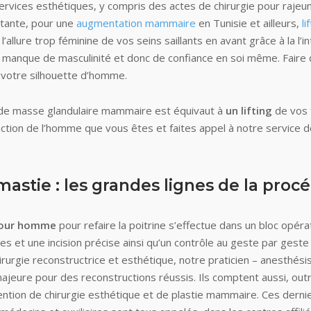
ervices esthétiques, y compris des actes de chirurgie pour rajeunir
tante, pour une
augmentation mammaire
en Tunisie et ailleurs,
li
 l’allure trop féminine de vos seins saillants en avant grâce à la l
 manque de masculinité et donc de confiance en soi même. Faire de
 votre silhouette d’homme.
ès de masse glandulaire mammaire est équivaut à
un lifting
de vos 
action de l’homme que vous êtes et faites appel à notre service de
tie : les grandes lignes de la proc
pour homme
pour refaire la poitrine s’effectue dans un bloc opér
 et une incision précise ainsi qu’un contrôle au geste par geste 
rurgie reconstructrice et esthétique, notre praticien – anesthésis
majeure pour des reconstructions réussis. Ils comptent aussi, outre
ntion de chirurgie esthétique et de plastie mammaire. Ces dernier