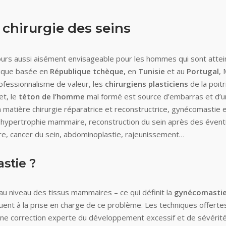
 chirurgie des seins
ours aussi aisément envisageable pour les hommes qui sont attei
tique basée en
République tchèque,
en
Tunisie
et au
Portugal
,
fessionnalisme de valeur, les
chirurgiens plasticiens
de la poit
et, le
téton de l’homme
mal formé est source d’embarras et d’un
n matière chirurgie réparatrice et reconstructrice, gynécomastie
pertrophie mammaire, reconstruction du sein après des éventuell
e, cancer du sein, abdominoplastie, rajeunissement…
stie ?
) au niveau des tissus mammaires – ce qui définit la
gynécomastie
uent à la prise en charge de ce problème. Les techniques offertes
e correction experte du développement excessif et de sévérité va