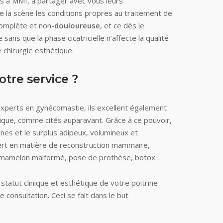
és à MMI, à partager avec vous leurs
de la scène les conditions propres au traitement de
complète et non-
douloureuse
, et ce dès le
e sans que la phase cicatricielle n’affecte la qualité
 chirurgie esthétique.
tre service ?
xperts en gynécomastie, ils excellent également
stique, comme cités auparavant. Grâce à ce pouvoir,
ines et le surplus adipeux, volumineux et
ert en matière de reconstruction mammaire,
in, mamelon malformé, pose de prothèse, botox…
atut clinique et esthétique de votre poitrine
 consultation. Ceci se fait dans le but