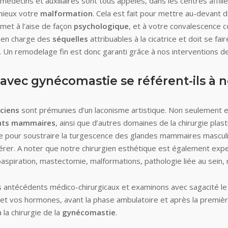
édecins et auxiliaires sont tous appelés, dans les centres affili
 mieux votre
malformation
. Cela est fait pour mettre au-devant 
 met à l’aise de façon
psychologique
, et à votre convalescence 
e en charge des
séquelles
attribuables à la cicatrice et doit se fair
. Un remodelage fin est donc garanti grâce à nos interventions de
ec gynécomastie se référent-ils à no
iciens
sont prémunies d’un laconisme artistique. Non seulement e
ants mammaires
, ainsi que d’autres domaines de la chirurgie pla
eure pour soustraire la turgescence des glandes mammaires mascul
rer. A noter que notre chirurgien esthétique est également exp
poaspiration, mastectomie, malformations, pathologie liée au se
ntécédents médico-chirurgicaux et examinons avec sagacité le st
e et vos hormones, avant la phase ambulatoire et après la première
 la chirurgie de la
gynécomastie
.