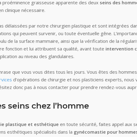
la proéminence graisseuse apparente des deux
seins des hom
en clinique nécessaire.
as délaissées par notre chirurgien plastique et sont intégrées dan
ications qui peuvent survenir, ou toute éventuelle gêne. L’import
ulu de la surface mammaire, ainsi que la vérification de la régular
fonction et lui attribuent sa qualité, avant toute
intervention c
lication au niveau des glandulaires.
hrase que vous vous dites tous les jours. Vous êtes des hommes
rvices
d’opérations de chirurgie et nos plasticiens experts, nous
hésitez donc pas à nous contacter pour prendre rendez-vous aup
des seins chez l’homme
gie plastique et esthétique
en toute sécurité, faites appel aux s
ens esthétiques spécialisés dans la
gynécomastie pour homme