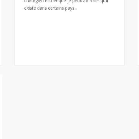
chirurgien esthétique je peux affirmer qu’il
existe dans certains pays...