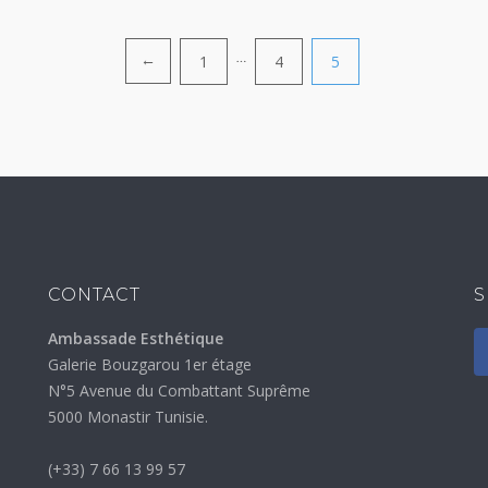
1
…
4
5
←
CONTACT
S
Ambassade Esthétique
Galerie Bouzgarou 1er étage
N°5 Avenue du Combattant Suprême
5000 Monastir Tunisie.
(+33) 7 66 13 99 57